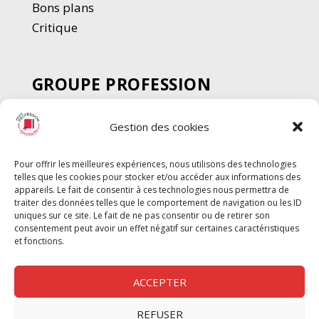
Bons plans
Critique
GROUPE PROFESSION
SPECTACLE
Gestion des cookies
Chèque Intermittents
Henotes
Pour offrir les meilleures expériences, nous utilisons des technologies
Chèque Compta
telles que les cookies pour stocker et/ou accéder aux informations des
Chèque Emploi Spectacle
appareils. Le fait de consentir à ces technologies nous permettra de
traiter des données telles que le comportement de navigation ou les ID
G-Pods
uniques sur ce site. Le fait de ne pas consentir ou de retirer son
consentement peut avoir un effet négatif sur certaines caractéristiques
Profession Audio-visuel
Suivre
Suivre
et fonctions.
Le Cahier Pro
ACCEPTER
REFUSER