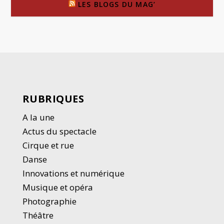
LES BLOGS DU MAG’
RUBRIQUES
A la une
Actus du spectacle
Cirque et rue
Danse
Innovations et numérique
Musique et opéra
Photographie
Thé
â
tre