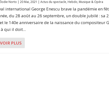
Élodie Norto
|
20 Mai, 2021
|
Actus du spectacle
,
Hebdo
,
Musique & Opéra
ival international George Enescu brave la pandémie en fê
nnée, du 28 août au 26 septembre, un double jubilé : sa 
 et le 140e anniversaire de la naissance du compositeur 
à qui il doit...
AVOIR PLUS