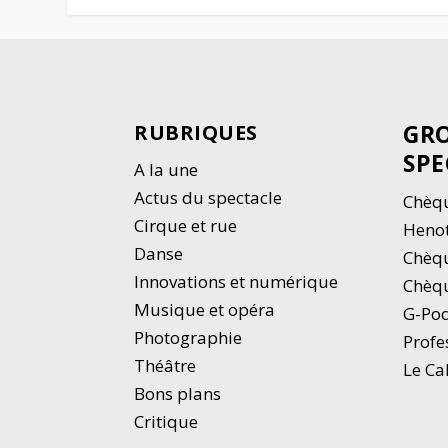
GRO
RUBRIQUES
SPE
A la une
Actus du spectacle
Chèqu
Cirque et rue
Heno
Danse
Chèq
Innovations et numérique
Chèqu
Musique et opéra
G-Po
Photographie
Profe
Thé
â
tre
Le Ca
Bons plans
Critique