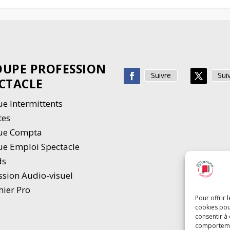
UPE PROFESSION
Suivre
Sui
CTACLE
e Intermittents
tes
ue Compta
e Emploi Spectacle
ds
ssion Audio-visuel
hier Pro
Pour offrir 
cookies pou
consentir à
comportement