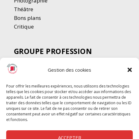
Photographie
Thé
â
tre
Bons plans
Critique
GROUPE PROFESSION
SPECTACLE
Gestion des cookies
Chèque Intermittents
Henotes
Pour offrir les meilleures expériences, nous utilisons des technologies
Chèque Compta
telles que les cookies pour stocker et/ou accéder aux informations des
Chèque Emploi Spectacle
appareils. Le fait de consentir à ces technologies nous permettra de
traiter des données telles que le comportement de navigation ou les ID
G-Pods
uniques sur ce site. Le fait de ne pas consentir ou de retirer son
consentement peut avoir un effet négatif sur certaines caractéristiques
Profession Audio-visuel
Suivre
Suivre
et fonctions.
Le Cahier Pro
ACCEPTER