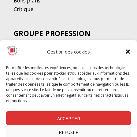
Bons plans
Critique
GROUPE PROFESSION
SPECTACLE
Gestion des cookies
Chèque Intermittents
Henotes
Pour offrir les meilleures expériences, nous utilisons des technologies
Chèque Compta
telles que les cookies pour stocker et/ou accéder aux informations des
Chèque Emploi Spectacle
appareils. Le fait de consentir à ces technologies nous permettra de
traiter des données telles que le comportement de navigation ou les ID
G-Pods
uniques sur ce site. Le fait de ne pas consentir ou de retirer son
consentement peut avoir un effet négatif sur certaines caractéristiques
Profession Audio-visuel
Suivre
Suivre
et fonctions.
Le Cahier Pro
ACCEPTER
REFUSER