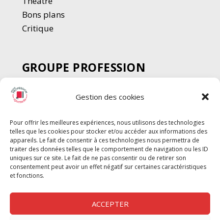
Thé
â
tre
Bons plans
Critique
GROUPE PROFESSION
SPECTACLE
Gestion des cookies
Chèque Intermittents
Henotes
Pour offrir les meilleures expériences, nous utilisons des technologies
Chèque Compta
telles que les cookies pour stocker et/ou accéder aux informations des
Chèque Emploi Spectacle
appareils. Le fait de consentir à ces technologies nous permettra de
traiter des données telles que le comportement de navigation ou les ID
G-Pods
uniques sur ce site. Le fait de ne pas consentir ou de retirer son
consentement peut avoir un effet négatif sur certaines caractéristiques
Profession Audio-visuel
Suivre
Suivre
et fonctions.
Le Cahier Pro
ACCEPTER