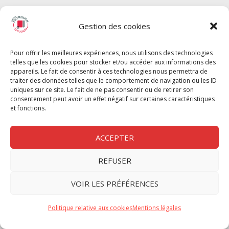
SPECTACLE
Gestion des cookies
Chèque Intermittents
Henotes
Pour offrir les meilleures expériences, nous utilisons des technologies
Chèque Compta
telles que les cookies pour stocker et/ou accéder aux informations des
Chèque Emploi Spectacle
appareils. Le fait de consentir à ces technologies nous permettra de
traiter des données telles que le comportement de navigation ou les ID
G-Pods
uniques sur ce site. Le fait de ne pas consentir ou de retirer son
consentement peut avoir un effet négatif sur certaines caractéristiques
Profession Audio-visuel
Suivre
Suivre
et fonctions.
Le Cahier Pro
ACCEPTER
REFUSER
Nous contacter
VOIR LES PRÉFÉRENCES
Politique de confidentilité
Politique relative aux cookies
Mentions légales