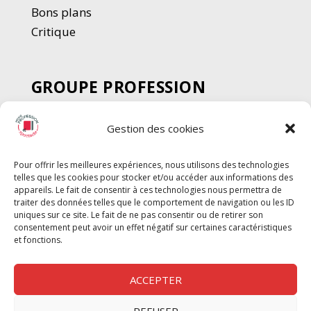
Bons plans
Critique
GROUPE PROFESSION
SPECTACLE
Gestion des cookies
Chèque Intermittents
Henotes
Pour offrir les meilleures expériences, nous utilisons des technologies
Chèque Compta
telles que les cookies pour stocker et/ou accéder aux informations des
Chèque Emploi Spectacle
appareils. Le fait de consentir à ces technologies nous permettra de
traiter des données telles que le comportement de navigation ou les ID
G-Pods
uniques sur ce site. Le fait de ne pas consentir ou de retirer son
consentement peut avoir un effet négatif sur certaines caractéristiques
Profession Audio-visuel
Suivre
Suivre
et fonctions.
Le Cahier Pro
ACCEPTER
REFUSER