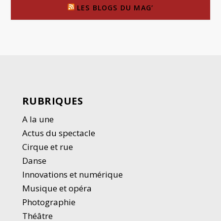
LES BLOGS DU MAG’
RUBRIQUES
A la une
Actus du spectacle
Cirque et rue
Danse
Innovations et numérique
Musique et opéra
Photographie
Thé
â
tre