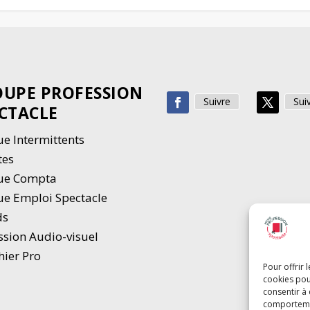
UPE PROFESSION
Suivre
Sui
CTACLE
e Intermittents
tes
ue Compta
e Emploi Spectacle
ds
ssion Audio-visuel
hier Pro
Pour offrir 
cookies pou
consentir à
comportement