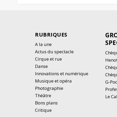
GRO
RUBRIQUES
SPE
A la une
Actus du spectacle
Chèqu
Cirque et rue
Heno
Danse
Chèq
Innovations et numérique
Chèqu
Musique et opéra
G-Po
Photographie
Profe
Thé
â
tre
Le Ca
Bons plans
Critique