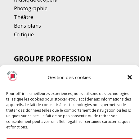
Photographie
Thé
â
tre
Bons plans
Critique
GROUPE PROFESSION
SPECTACLE
Gestion des cookies
Chèque Intermittents
Henotes
Pour offrir les meilleures expériences, nous utilisons des technologies
Chèque Compta
telles que les cookies pour stocker et/ou accéder aux informations des
Chèque Emploi Spectacle
appareils. Le fait de consentir à ces technologies nous permettra de
traiter des données telles que le comportement de navigation ou les ID
G-Pods
uniques sur ce site. Le fait de ne pas consentir ou de retirer son
consentement peut avoir un effet négatif sur certaines caractéristiques
Profession Audio-visuel
Suivre
Suivre
et fonctions.
Le Cahier Pro