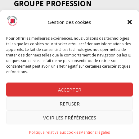
GROUPE PROFESSION
SPECTACLE
Gestion des cookies
Chèque Intermittents
Henotes
Pour offrir les meilleures expériences, nous utilisons des technologies
Chèque Compta
telles que les cookies pour stocker et/ou accéder aux informations des
Chèque Emploi Spectacle
appareils. Le fait de consentir à ces technologies nous permettra de
traiter des données telles que le comportement de navigation ou les ID
G-Pods
uniques sur ce site. Le fait de ne pas consentir ou de retirer son
consentement peut avoir un effet négatif sur certaines caractéristiques
Profession Audio-visuel
Suivre
Suivre
et fonctions.
Le Cahier Pro
ACCEPTER
REFUSER
Nous contacter
VOIR LES PRÉFÉRENCES
Politique de confidentilité
Politique relative aux cookies
Mentions légales