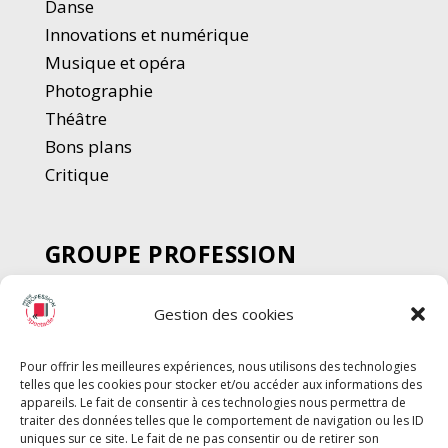
Danse
Innovations et numérique
Musique et opéra
Photographie
Thé
â
tre
Bons plans
Critique
GROUPE PROFESSION
SPECTACLE
Gestion des cookies
Chèque Intermittents
Henotes
Pour offrir les meilleures expériences, nous utilisons des technologies
Chèque Compta
telles que les cookies pour stocker et/ou accéder aux informations des
Chèque Emploi Spectacle
appareils. Le fait de consentir à ces technologies nous permettra de
traiter des données telles que le comportement de navigation ou les ID
G-Pods
uniques sur ce site. Le fait de ne pas consentir ou de retirer son