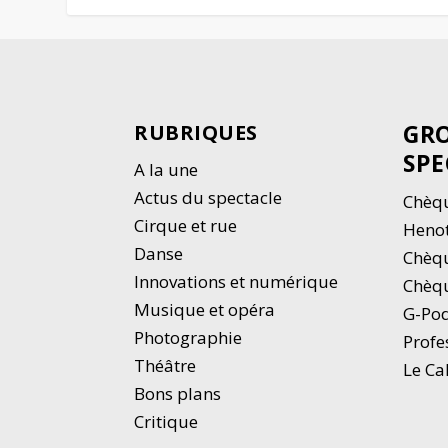
GRO
RUBRIQUES
SPE
A la une
Actus du spectacle
Chèqu
Cirque et rue
Heno
Danse
Chèq
Innovations et numérique
Chèqu
Musique et opéra
G-Po
Photographie
Profe
Thé
â
tre
Le Ca
Bons plans
Critique