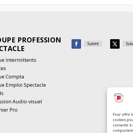
UPE PROFESSION
Suivre
Sui
CTACLE
e Intermittents
tes
ue Compta
e Emploi Spectacle
ds
ssion Audio-visuel
hier Pro
Pour offrir 
cookies pou
consentir à
comportement