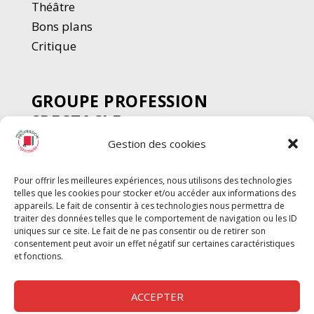
Thé
â
tre
Bons plans
Critique
GROUPE PROFESSION
SPECTACLE
Gestion des cookies
Chèque Intermittents
Henotes
Pour offrir les meilleures expériences, nous utilisons des technologies
Chèque Compta
telles que les cookies pour stocker et/ou accéder aux informations des
Chèque Emploi Spectacle
appareils. Le fait de consentir à ces technologies nous permettra de
traiter des données telles que le comportement de navigation ou les ID
G-Pods
uniques sur ce site. Le fait de ne pas consentir ou de retirer son
consentement peut avoir un effet négatif sur certaines caractéristiques
Profession Audio-visuel
Suivre
Suivre
et fonctions.
Le Cahier Pro
ACCEPTER