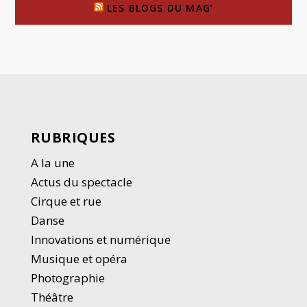
LES BLOGS DU MAG’
RUBRIQUES
A la une
Actus du spectacle
Cirque et rue
Danse
Innovations et numérique
Musique et opéra
Photographie
Thé
â
tre