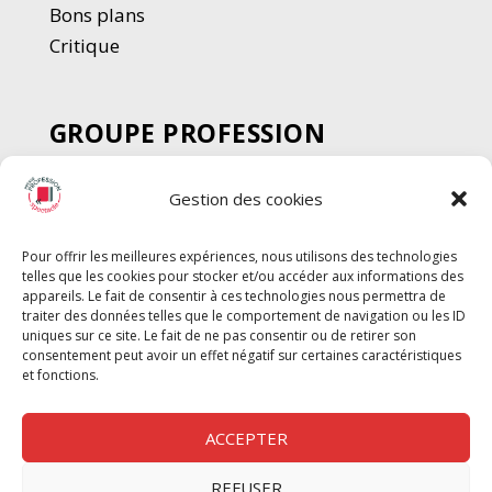
Bons plans
Critique
GROUPE PROFESSION
SPECTACLE
Gestion des cookies
Chèque Intermittents
Henotes
Pour offrir les meilleures expériences, nous utilisons des technologies
Chèque Compta
telles que les cookies pour stocker et/ou accéder aux informations des
Chèque Emploi Spectacle
appareils. Le fait de consentir à ces technologies nous permettra de
traiter des données telles que le comportement de navigation ou les ID
G-Pods
uniques sur ce site. Le fait de ne pas consentir ou de retirer son
consentement peut avoir un effet négatif sur certaines caractéristiques
Profession Audio-visuel
Suivre
Suivre
et fonctions.
Le Cahier Pro
ACCEPTER
REFUSER