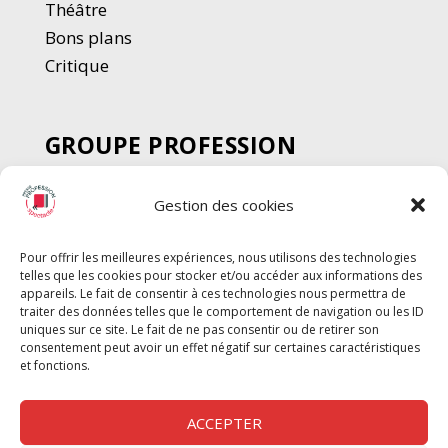
Thé
â
tre
Bons plans
Critique
GROUPE PROFESSION
SPECTACLE
Gestion des cookies
Chèque Intermittents
Henotes
Pour offrir les meilleures expériences, nous utilisons des technologies
Chèque Compta
telles que les cookies pour stocker et/ou accéder aux informations des
Chèque Emploi Spectacle
appareils. Le fait de consentir à ces technologies nous permettra de
traiter des données telles que le comportement de navigation ou les ID
G-Pods
uniques sur ce site. Le fait de ne pas consentir ou de retirer son
consentement peut avoir un effet négatif sur certaines caractéristiques
Profession Audio-visuel
Suivre
Suivre
et fonctions.
Le Cahier Pro
ACCEPTER