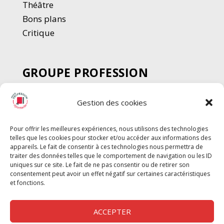
Thé
â
tre
Bons plans
Critique
GROUPE PROFESSION
SPECTACLE
Gestion des cookies
Chèque Intermittents
Henotes
Pour offrir les meilleures expériences, nous utilisons des technologies
Chèque Compta
telles que les cookies pour stocker et/ou accéder aux informations des
Chèque Emploi Spectacle
appareils. Le fait de consentir à ces technologies nous permettra de
traiter des données telles que le comportement de navigation ou les ID
G-Pods
uniques sur ce site. Le fait de ne pas consentir ou de retirer son
consentement peut avoir un effet négatif sur certaines caractéristiques
Profession Audio-visuel
Suivre
Suivre
et fonctions.
Le Cahier Pro
ACCEPTER