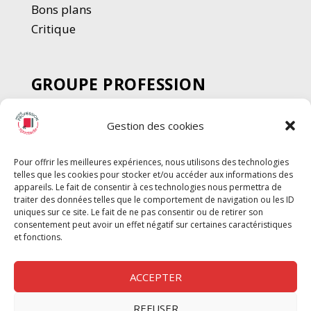
Bons plans
Critique
GROUPE PROFESSION
SPECTACLE
Gestion des cookies
Chèque Intermittents
Henotes
Pour offrir les meilleures expériences, nous utilisons des technologies
Chèque Compta
telles que les cookies pour stocker et/ou accéder aux informations des
Chèque Emploi Spectacle
appareils. Le fait de consentir à ces technologies nous permettra de
traiter des données telles que le comportement de navigation ou les ID
G-Pods
uniques sur ce site. Le fait de ne pas consentir ou de retirer son
consentement peut avoir un effet négatif sur certaines caractéristiques
Profession Audio-visuel
Suivre
Suivre
et fonctions.
Le Cahier Pro
ACCEPTER
REFUSER