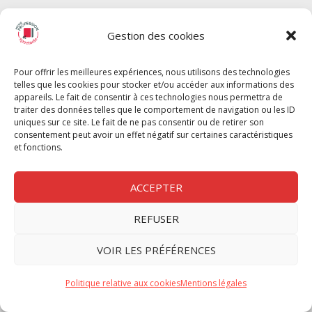
SPECTACLE
Gestion des cookies
Chèque Intermittents
Henotes
Pour offrir les meilleures expériences, nous utilisons des technologies
Chèque Compta
telles que les cookies pour stocker et/ou accéder aux informations des
Chèque Emploi Spectacle
appareils. Le fait de consentir à ces technologies nous permettra de
traiter des données telles que le comportement de navigation ou les ID
G-Pods
uniques sur ce site. Le fait de ne pas consentir ou de retirer son
consentement peut avoir un effet négatif sur certaines caractéristiques
Profession Audio-visuel
Suivre
Suivre
et fonctions.
Le Cahier Pro
ACCEPTER
REFUSER
Nous contacter
VOIR LES PRÉFÉRENCES
Politique de confidentilité
Politique relative aux cookies
Mentions légales