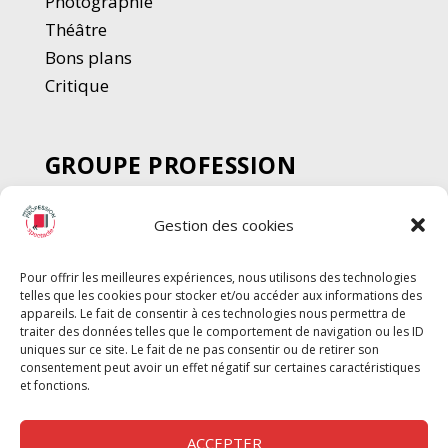
Photographie
Thé
â
tre
Bons plans
Critique
GROUPE PROFESSION
SPECTACLE
Gestion des cookies
Chèque Intermittents
Henotes
Pour offrir les meilleures expériences, nous utilisons des technologies
Chèque Compta
telles que les cookies pour stocker et/ou accéder aux informations des
Chèque Emploi Spectacle
appareils. Le fait de consentir à ces technologies nous permettra de
traiter des données telles que le comportement de navigation ou les ID
G-Pods
uniques sur ce site. Le fait de ne pas consentir ou de retirer son
consentement peut avoir un effet négatif sur certaines caractéristiques
Profession Audio-visuel
Suivre
Suivre
et fonctions.
Le Cahier Pro
ACCEPTER