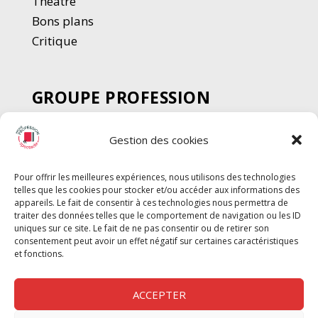
Thé
â
tre
Bons plans
Critique
GROUPE PROFESSION
SPECTACLE
Gestion des cookies
Chèque Intermittents
Henotes
Pour offrir les meilleures expériences, nous utilisons des technologies
Chèque Compta
telles que les cookies pour stocker et/ou accéder aux informations des
Chèque Emploi Spectacle
appareils. Le fait de consentir à ces technologies nous permettra de
traiter des données telles que le comportement de navigation ou les ID
G-Pods
uniques sur ce site. Le fait de ne pas consentir ou de retirer son
consentement peut avoir un effet négatif sur certaines caractéristiques
Profession Audio-visuel
Suivre
Suivre
et fonctions.
Le Cahier Pro
ACCEPTER