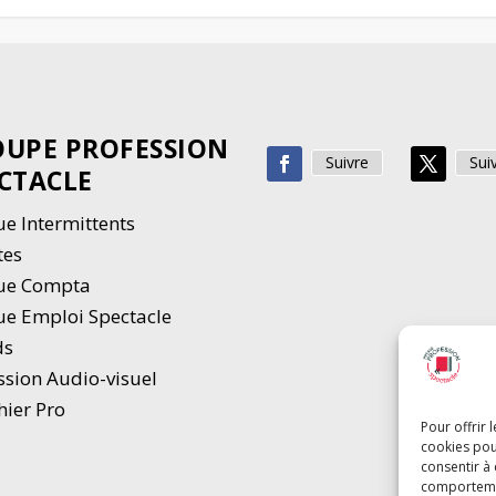
UPE PROFESSION
Suivre
Sui
CTACLE
e Intermittents
tes
ue Compta
e Emploi Spectacle
ds
ssion Audio-visuel
hier Pro
Pour offrir 
cookies pou
consentir à
comportement