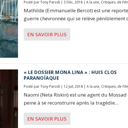
Posté par
Tony Parodi
|
3 Déc, 2018
|
A la une
,
Critiques
,
de Fil
Mathilde (Emmanuelle Bercot) est une reporte
guerre chevronnée qui se relève péniblement de
EN SAVOIR PLUS
« LE DOSSIER MONA LINA » : HUIS CLOS
PARANOÏAQUE
Posté par
Tony Parodi
|
12 Juil, 2018
|
A la une
,
Critiques
,
de Fil
Naomi (Neta Riskin) est une agent du Mossad
peine à se reconstruire après la tragédie...
EN SAVOIR PLUS