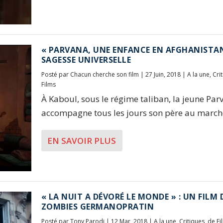
« PARVANA, UNE ENFANCE EN AFGHANISTAN
SAGESSE UNIVERSELLE
Posté par
Chacun cherche son film
|
27 Juin, 2018
|
A la une
,
Cri
Films
À Kaboul, sous le régime taliban, la jeune Par
accompagne tous les jours son père au marché
EN SAVOIR PLUS
« LA NUIT A DÉVORÉ LE MONDE » : UN FILM 
ZOMBIES GERMANOPRATIN
Posté par
Tony Parodi
|
12 Mar, 2018
|
A la une
,
Critiques
,
de Fi