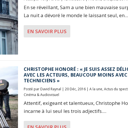
En se réveillant, Sam a une bien mauvaise surp
La nuit a dévoré le monde le laissant seul, en...
EN SAVOIR PLUS
CHRISTOPHE HONORÉ : « JE SUIS ASSEZ DÉL
AVEC LES ACTEURS, BEAUCOUP MOINS AVEC
TECHNICIENS »
Posté par
David Raynal
|
20 Déc, 2016
|
A la une
,
Actus du spect
Cinéma & Audiovisuel
Attentif, exigeant et talentueux, Christophe H
incarne à lui seul les trois adjectifs....
EN SAVOIR PLUS