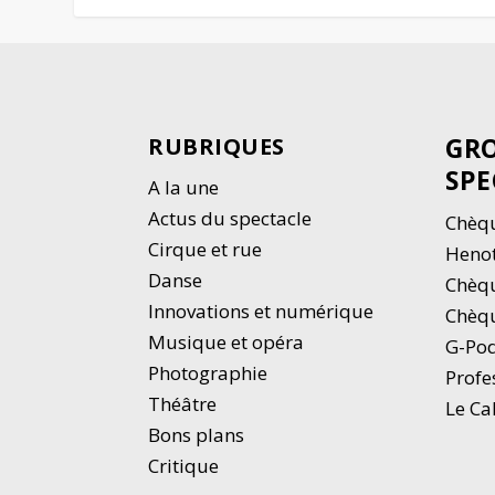
GRO
RUBRIQUES
SPE
A la une
Actus du spectacle
Chèqu
Cirque et rue
Heno
Danse
Chèq
Innovations et numérique
Chèqu
Musique et opéra
G-Po
Photographie
Profe
Thé
â
tre
Le Ca
Bons plans
Critique