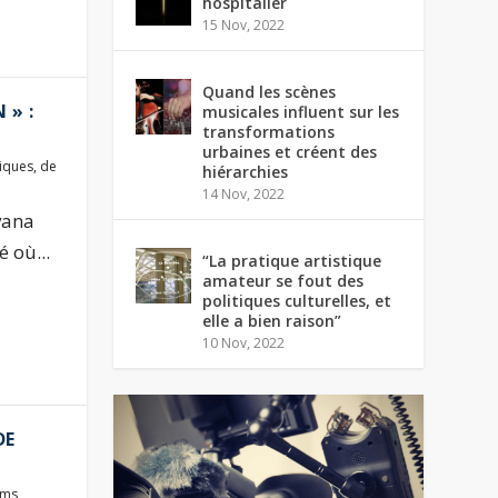
hospitalier
15 Nov, 2022
Quand les scènes
 » :
musicales influent sur les
transformations
urbaines et créent des
tiques
,
de
hiérarchies
14 Nov, 2022
vana
 où...
“La pratique artistique
amateur se fout des
politiques culturelles, et
elle a bien raison”
10 Nov, 2022
DE
lms