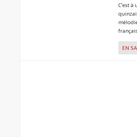
C’est à
quinzai
mélodie
français
EN S