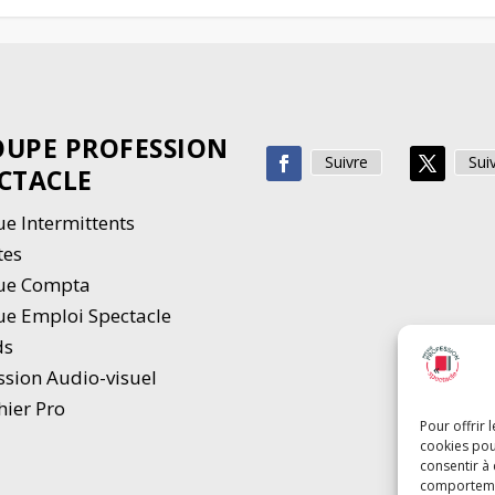
UPE PROFESSION
Suivre
Sui
CTACLE
e Intermittents
tes
ue Compta
e Emploi Spectacle
ds
ssion Audio-visuel
hier Pro
Pour offrir 
cookies pou
consentir à
comportement