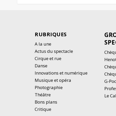
GRO
RUBRIQUES
SPE
A la une
Actus du spectacle
Chèqu
Cirque et rue
Heno
Danse
Chèq
Innovations et numérique
Chèqu
Musique et opéra
G-Po
Photographie
Profe
Thé
â
tre
Le Ca
Bons plans
Critique