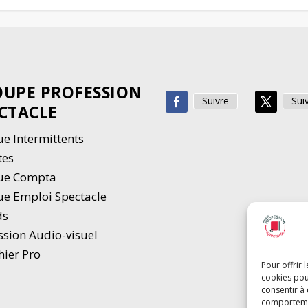
UPE PROFESSION
Suivre
Sui
CTACLE
e Intermittents
tes
ue Compta
e Emploi Spectacle
ds
ssion Audio-visuel
hier Pro
Pour offrir 
cookies pou
consentir à
comportement