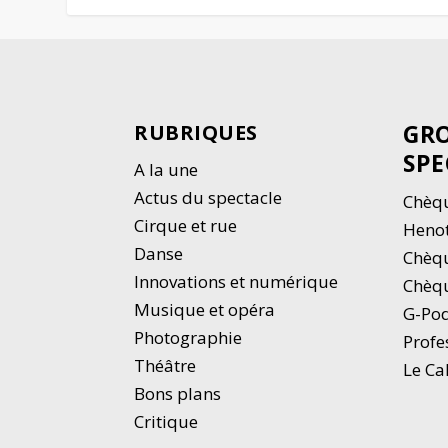
GRO
RUBRIQUES
SPE
A la une
Actus du spectacle
Chèqu
Cirque et rue
Heno
Danse
Chèq
Innovations et numérique
Chèqu
Musique et opéra
G-Po
Photographie
Profe
Thé
â
tre
Le Ca
Bons plans
Critique