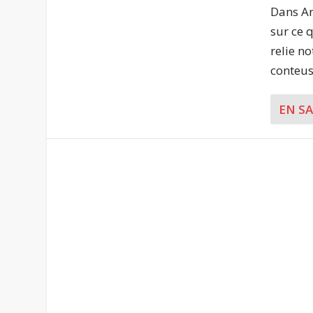
Dans Ar
sur ce 
relie n
conteuse
EN S