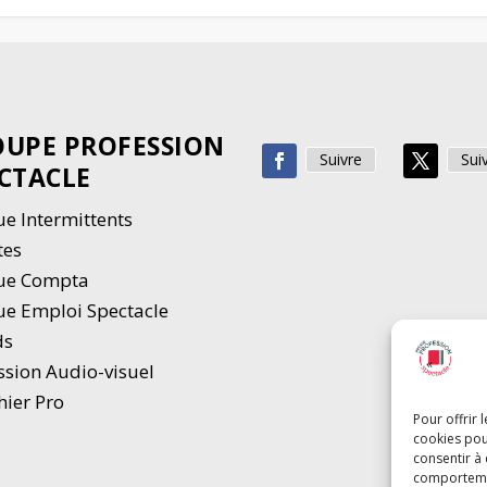
UPE PROFESSION
Suivre
Sui
CTACLE
e Intermittents
tes
ue Compta
e Emploi Spectacle
ds
ssion Audio-visuel
hier Pro
Pour offrir 
cookies pou
consentir à
comportement