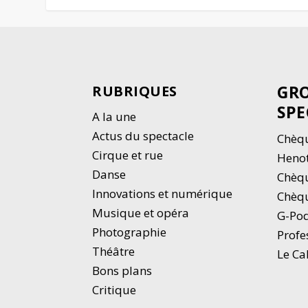
GRO
RUBRIQUES
SPE
A la une
Actus du spectacle
Chèqu
Cirque et rue
Heno
Danse
Chèq
Innovations et numérique
Chèqu
Musique et opéra
G-Po
Photographie
Profe
Thé
â
tre
Le Ca
Bons plans
Critique