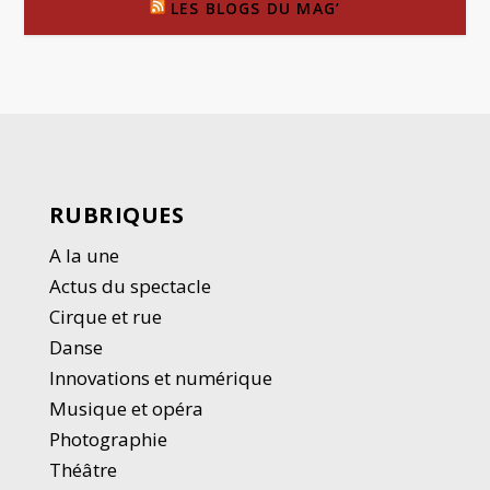
LES BLOGS DU MAG’
RUBRIQUES
A la une
Actus du spectacle
Cirque et rue
Danse
Innovations et numérique
Musique et opéra
Photographie
Thé
â
tre