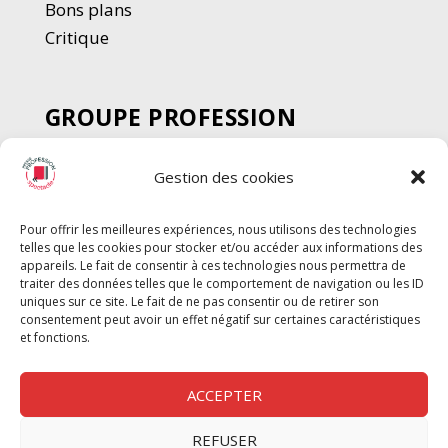
Bons plans
Critique
GROUPE PROFESSION
SPECTACLE
Gestion des cookies
Chèque Intermittents
Henotes
Pour offrir les meilleures expériences, nous utilisons des technologies
Chèque Compta
telles que les cookies pour stocker et/ou accéder aux informations des
Chèque Emploi Spectacle
appareils. Le fait de consentir à ces technologies nous permettra de
traiter des données telles que le comportement de navigation ou les ID
G-Pods
uniques sur ce site. Le fait de ne pas consentir ou de retirer son
consentement peut avoir un effet négatif sur certaines caractéristiques
Profession Audio-visuel
Suivre
Suivre
et fonctions.
Le Cahier Pro
ACCEPTER
REFUSER