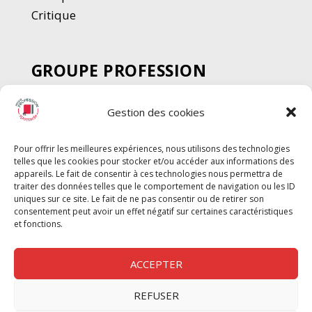
Critique
GROUPE PROFESSION
SPECTACLE
Gestion des cookies
Chèque Intermittents
Henotes
Pour offrir les meilleures expériences, nous utilisons des technologies
Chèque Compta
telles que les cookies pour stocker et/ou accéder aux informations des
Chèque Emploi Spectacle
appareils. Le fait de consentir à ces technologies nous permettra de
traiter des données telles que le comportement de navigation ou les ID
G-Pods
uniques sur ce site. Le fait de ne pas consentir ou de retirer son
consentement peut avoir un effet négatif sur certaines caractéristiques
Profession Audio-visuel
Suivre
Suivre
et fonctions.
Le Cahier Pro
ACCEPTER
REFUSER