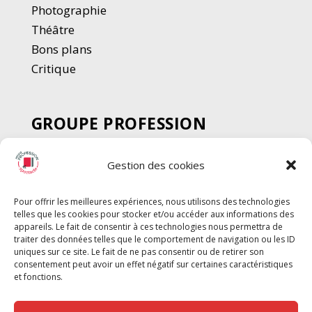
Photographie
Thé
â
tre
Bons plans
Critique
GROUPE PROFESSION
SPECTACLE
Gestion des cookies
Chèque Intermittents
Henotes
Pour offrir les meilleures expériences, nous utilisons des technologies
Chèque Compta
telles que les cookies pour stocker et/ou accéder aux informations des
Chèque Emploi Spectacle
appareils. Le fait de consentir à ces technologies nous permettra de
traiter des données telles que le comportement de navigation ou les ID
G-Pods
uniques sur ce site. Le fait de ne pas consentir ou de retirer son
consentement peut avoir un effet négatif sur certaines caractéristiques
Profession Audio-visuel
Suivre
Suivre
et fonctions.
Le Cahier Pro