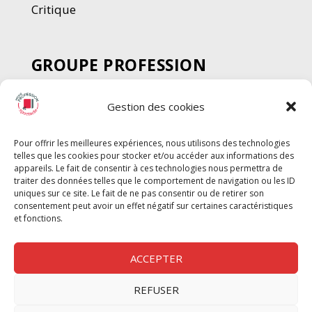
Critique
GROUPE PROFESSION
SPECTACLE
Gestion des cookies
Chèque Intermittents
Henotes
Pour offrir les meilleures expériences, nous utilisons des technologies
Chèque Compta
telles que les cookies pour stocker et/ou accéder aux informations des
Chèque Emploi Spectacle
appareils. Le fait de consentir à ces technologies nous permettra de
traiter des données telles que le comportement de navigation ou les ID
G-Pods
uniques sur ce site. Le fait de ne pas consentir ou de retirer son
consentement peut avoir un effet négatif sur certaines caractéristiques
Profession Audio-visuel
Suivre
Suivre
et fonctions.
Le Cahier Pro
ACCEPTER
REFUSER