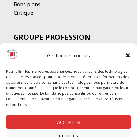
Bons plans
Critique
GROUPE PROFESSION
SPECTACLE
Gestion des cookies
Chèque Intermittents
Henotes
Pour offrir les meilleures expériences, nous utilisons des technologies
Chèque Compta
telles que les cookies pour stocker et/ou accéder aux informations des
Chèque Emploi Spectacle
appareils. Le fait de consentir à ces technologies nous permettra de
traiter des données telles que le comportement de navigation ou les ID
G-Pods
uniques sur ce site. Le fait de ne pas consentir ou de retirer son
consentement peut avoir un effet négatif sur certaines caractéristiques
Profession Audio-visuel
Suivre
Suivre
et fonctions.
Le Cahier Pro
ACCEPTER
REFUSER