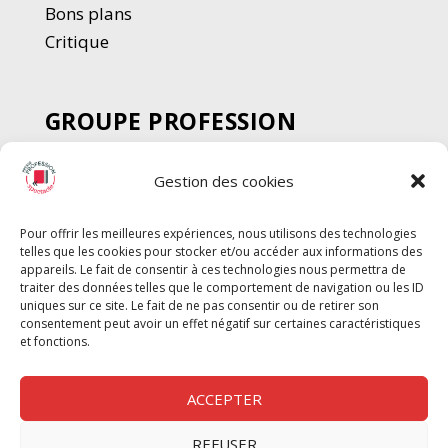
Bons plans
Critique
GROUPE PROFESSION
SPECTACLE
Gestion des cookies
Chèque Intermittents
Henotes
Pour offrir les meilleures expériences, nous utilisons des technologies
Chèque Compta
telles que les cookies pour stocker et/ou accéder aux informations des
Chèque Emploi Spectacle
appareils. Le fait de consentir à ces technologies nous permettra de
traiter des données telles que le comportement de navigation ou les ID
G-Pods
uniques sur ce site. Le fait de ne pas consentir ou de retirer son
consentement peut avoir un effet négatif sur certaines caractéristiques
Profession Audio-visuel
Suivre
Suivre
et fonctions.
Le Cahier Pro
ACCEPTER
REFUSER