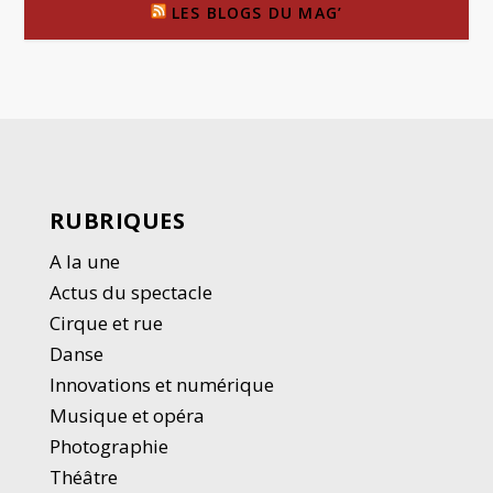
LES BLOGS DU MAG’
RUBRIQUES
A la une
Actus du spectacle
Cirque et rue
Danse
Innovations et numérique
Musique et opéra
Photographie
Thé
â
tre