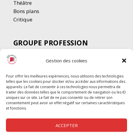
Thé
â
tre
Bons plans
Critique
GROUPE PROFESSION
SPECTACLE
Gestion des cookies
Chèque Intermittents
Henotes
Pour offrir les meilleures expériences, nous utilisons des technologies
Chèque Compta
telles que les cookies pour stocker et/ou accéder aux informations des
Chèque Emploi Spectacle
appareils. Le fait de consentir à ces technologies nous permettra de
traiter des données telles que le comportement de navigation ou les ID
G-Pods
uniques sur ce site. Le fait de ne pas consentir ou de retirer son
consentement peut avoir un effet négatif sur certaines caractéristiques
Profession Audio-visuel
Suivre
Suivre
et fonctions.
Le Cahier Pro
ACCEPTER