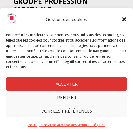
GROUPE PROFESSION
SPECTACLE
Gestion des cookies
Chèque Intermittents
Henotes
Pour offrir les meilleures expériences, nous utilisons des technologies
Chèque Compta
telles que les cookies pour stocker et/ou accéder aux informations des
Chèque Emploi Spectacle
appareils. Le fait de consentir à ces technologies nous permettra de
traiter des données telles que le comportement de navigation ou les ID
G-Pods
uniques sur ce site. Le fait de ne pas consentir ou de retirer son
consentement peut avoir un effet négatif sur certaines caractéristiques
Profession Audio-visuel
Suivre
Suivre
et fonctions.
Le Cahier Pro
ACCEPTER
REFUSER
Nous contacter
VOIR LES PRÉFÉRENCES
Politique de confidentilité
Politique relative aux cookies
Mentions légales