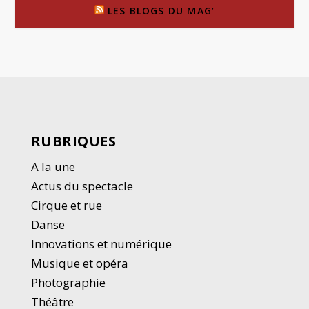
LES BLOGS DU MAG’
RUBRIQUES
A la une
Actus du spectacle
Cirque et rue
Danse
Innovations et numérique
Musique et opéra
Photographie
Thé
â
tre