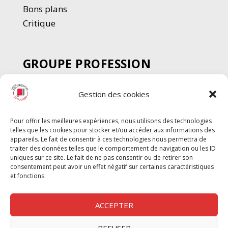
Bons plans
Critique
GROUPE PROFESSION
SPECTACLE
Gestion des cookies
Chèque Intermittents
Henotes
Pour offrir les meilleures expériences, nous utilisons des technologies
Chèque Compta
telles que les cookies pour stocker et/ou accéder aux informations des
Chèque Emploi Spectacle
appareils. Le fait de consentir à ces technologies nous permettra de
traiter des données telles que le comportement de navigation ou les ID
G-Pods
uniques sur ce site. Le fait de ne pas consentir ou de retirer son
consentement peut avoir un effet négatif sur certaines caractéristiques
Profession Audio-visuel
Suivre
Suivre
et fonctions.
Le Cahier Pro
ACCEPTER
REFUSER