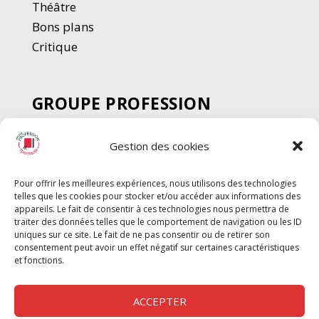
Thé
â
tre
Bons plans
Critique
GROUPE PROFESSION
SPECTACLE
Gestion des cookies
Chèque Intermittents
Henotes
Pour offrir les meilleures expériences, nous utilisons des technologies
Chèque Compta
telles que les cookies pour stocker et/ou accéder aux informations des
Chèque Emploi Spectacle
appareils. Le fait de consentir à ces technologies nous permettra de
traiter des données telles que le comportement de navigation ou les ID
G-Pods
uniques sur ce site. Le fait de ne pas consentir ou de retirer son
consentement peut avoir un effet négatif sur certaines caractéristiques
Profession Audio-visuel
Suivre
Suivre
et fonctions.
Le Cahier Pro
ACCEPTER