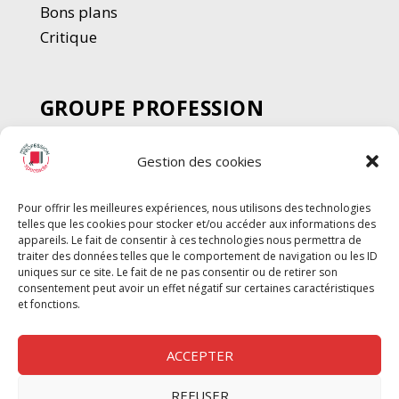
Bons plans
Critique
GROUPE PROFESSION
SPECTACLE
Gestion des cookies
Chèque Intermittents
Henotes
Pour offrir les meilleures expériences, nous utilisons des technologies
Chèque Compta
telles que les cookies pour stocker et/ou accéder aux informations des
Chèque Emploi Spectacle
appareils. Le fait de consentir à ces technologies nous permettra de
traiter des données telles que le comportement de navigation ou les ID
G-Pods
uniques sur ce site. Le fait de ne pas consentir ou de retirer son
consentement peut avoir un effet négatif sur certaines caractéristiques
Profession Audio-visuel
Suivre
Suivre
et fonctions.
Le Cahier Pro
ACCEPTER
REFUSER