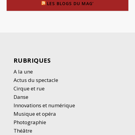
LES BLOGS DU MAG’
RUBRIQUES
A la une
Actus du spectacle
Cirque et rue
Danse
Innovations et numérique
Musique et opéra
Photographie
Thé
â
tre