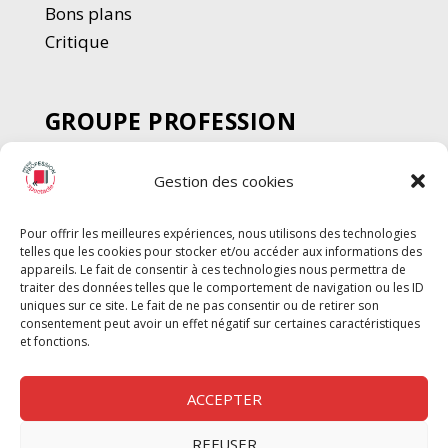
Bons plans
Critique
GROUPE PROFESSION
SPECTACLE
Gestion des cookies
Chèque Intermittents
Henotes
Pour offrir les meilleures expériences, nous utilisons des technologies
Chèque Compta
telles que les cookies pour stocker et/ou accéder aux informations des
Chèque Emploi Spectacle
appareils. Le fait de consentir à ces technologies nous permettra de
traiter des données telles que le comportement de navigation ou les ID
G-Pods
uniques sur ce site. Le fait de ne pas consentir ou de retirer son
consentement peut avoir un effet négatif sur certaines caractéristiques
Profession Audio-visuel
Suivre
Suivre
et fonctions.
Le Cahier Pro
ACCEPTER
REFUSER