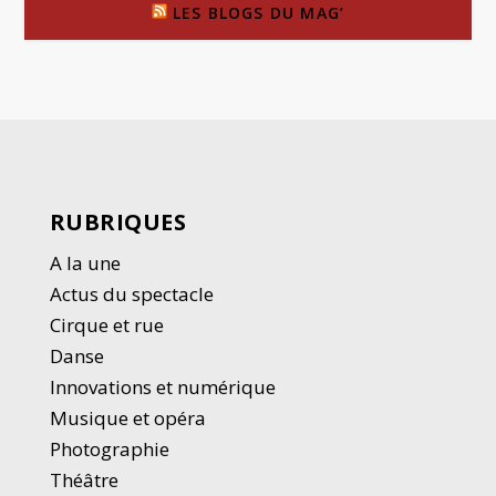
LES BLOGS DU MAG’
RUBRIQUES
A la une
Actus du spectacle
Cirque et rue
Danse
Innovations et numérique
Musique et opéra
Photographie
Thé
â
tre