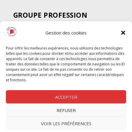
GROUPE PROFESSION
SPECTACLE
Gestion des cookies
Chèque Intermittents
Henotes
Pour offrir les meilleures expériences, nous utilisons des technologies
Chèque Compta
telles que les cookies pour stocker et/ou accéder aux informations des
Chèque Emploi Spectacle
appareils. Le fait de consentir à ces technologies nous permettra de
traiter des données telles que le comportement de navigation ou les ID
G-Pods
uniques sur ce site. Le fait de ne pas consentir ou de retirer son
consentement peut avoir un effet négatif sur certaines caractéristiques
Profession Audio-visuel
Suivre
Suivre
et fonctions.
Le Cahier Pro
ACCEPTER
REFUSER
Nous contacter
VOIR LES PRÉFÉRENCES
Politique de confidentilité