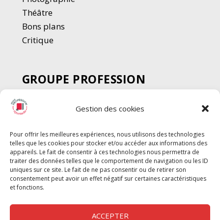
Thé
â
tre
Bons plans
Critique
GROUPE PROFESSION
SPECTACLE
Gestion des cookies
Chèque Intermittents
Henotes
Pour offrir les meilleures expériences, nous utilisons des technologies
Chèque Compta
telles que les cookies pour stocker et/ou accéder aux informations des
Chèque Emploi Spectacle
appareils. Le fait de consentir à ces technologies nous permettra de
traiter des données telles que le comportement de navigation ou les ID
G-Pods
uniques sur ce site. Le fait de ne pas consentir ou de retirer son
consentement peut avoir un effet négatif sur certaines caractéristiques
Profession Audio-visuel
Suivre
Suivre
et fonctions.
Le Cahier Pro
ACCEPTER