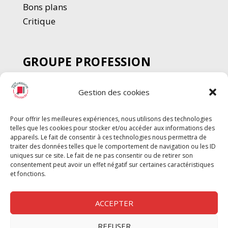
Bons plans
Critique
GROUPE PROFESSION
SPECTACLE
Gestion des cookies
Chèque Intermittents
Henotes
Pour offrir les meilleures expériences, nous utilisons des technologies
Chèque Compta
telles que les cookies pour stocker et/ou accéder aux informations des
Chèque Emploi Spectacle
appareils. Le fait de consentir à ces technologies nous permettra de
traiter des données telles que le comportement de navigation ou les ID
G-Pods
uniques sur ce site. Le fait de ne pas consentir ou de retirer son
consentement peut avoir un effet négatif sur certaines caractéristiques
Profession Audio-visuel
Suivre
Suivre
et fonctions.
Le Cahier Pro
ACCEPTER
REFUSER