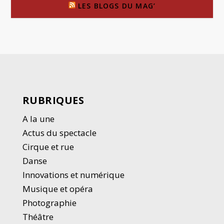
LES BLOGS DU MAG’
RUBRIQUES
A la une
Actus du spectacle
Cirque et rue
Danse
Innovations et numérique
Musique et opéra
Photographie
Thé
â
tre