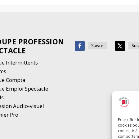
UPE PROFESSION
Suivre
Sui
CTACLE
e Intermittents
tes
ue Compta
e Emploi Spectacle
ds
ssion Audio-visuel
hier Pro
Pour offrir 
cookies pou
consentir à
comportement