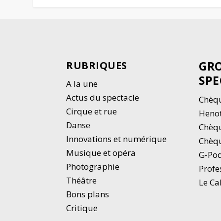
GRO
RUBRIQUES
SPE
A la une
Actus du spectacle
Chèqu
Cirque et rue
Heno
Danse
Chèq
Innovations et numérique
Chèqu
Musique et opéra
G-Po
Photographie
Profe
Thé
â
tre
Le Ca
Bons plans
Critique