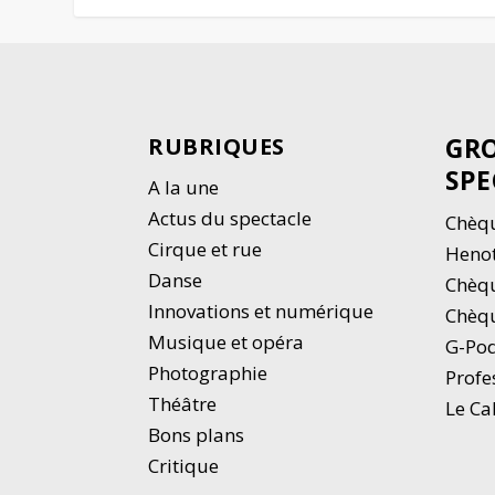
GRO
RUBRIQUES
SPE
A la une
Actus du spectacle
Chèqu
Cirque et rue
Heno
Danse
Chèq
Innovations et numérique
Chèqu
Musique et opéra
G-Po
Photographie
Profe
Thé
â
tre
Le Ca
Bons plans
Critique