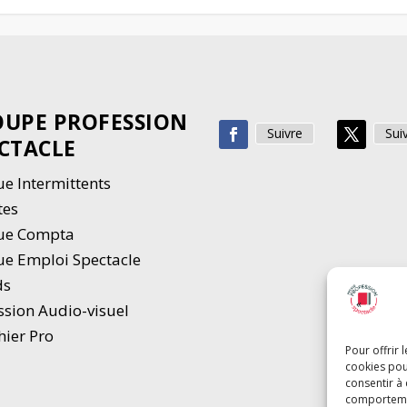
UPE PROFESSION
Suivre
Sui
CTACLE
e Intermittents
tes
ue Compta
e Emploi Spectacle
ds
ssion Audio-visuel
hier Pro
Pour offrir 
cookies pou
consentir à
comportement