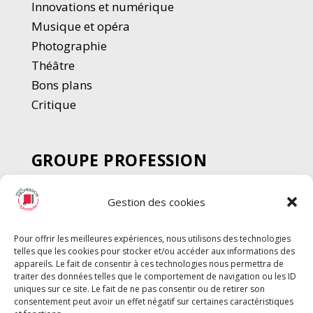
Innovations et numérique
Musique et opéra
Photographie
Thé
â
tre
Bons plans
Critique
GROUPE PROFESSION
SPECTACLE
Gestion des cookies
Chèque Intermittents
Henotes
Pour offrir les meilleures expériences, nous utilisons des technologies
Chèque Compta
telles que les cookies pour stocker et/ou accéder aux informations des
Chèque Emploi Spectacle
appareils. Le fait de consentir à ces technologies nous permettra de
traiter des données telles que le comportement de navigation ou les ID
G-Pods
uniques sur ce site. Le fait de ne pas consentir ou de retirer son
consentement peut avoir un effet négatif sur certaines caractéristiques
Profession Audio-visuel
Suivre
Suivre