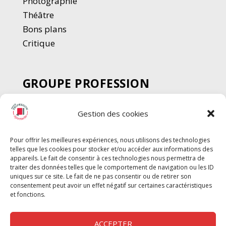
Photographie
Thé
â
tre
Bons plans
Critique
GROUPE PROFESSION
SPECTACLE
Gestion des cookies
Chèque Intermittents
Henotes
Pour offrir les meilleures expériences, nous utilisons des technologies
Chèque Compta
telles que les cookies pour stocker et/ou accéder aux informations des
Chèque Emploi Spectacle
appareils. Le fait de consentir à ces technologies nous permettra de
traiter des données telles que le comportement de navigation ou les ID
G-Pods
uniques sur ce site. Le fait de ne pas consentir ou de retirer son
consentement peut avoir un effet négatif sur certaines caractéristiques
Profession Audio-visuel
Suivre
Suivre
et fonctions.
Le Cahier Pro
ACCEPTER