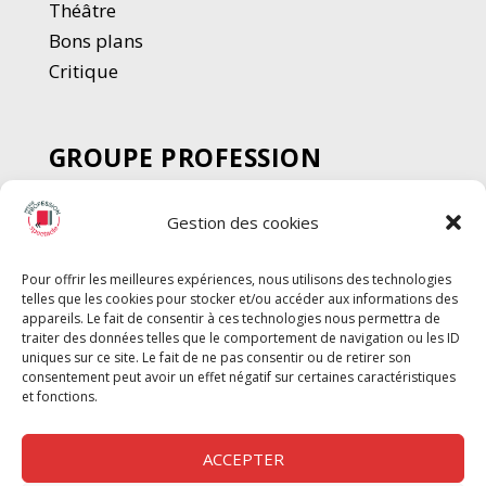
Thé
â
tre
Bons plans
Critique
GROUPE PROFESSION
SPECTACLE
Gestion des cookies
Chèque Intermittents
Henotes
Pour offrir les meilleures expériences, nous utilisons des technologies
Chèque Compta
telles que les cookies pour stocker et/ou accéder aux informations des
Chèque Emploi Spectacle
appareils. Le fait de consentir à ces technologies nous permettra de
traiter des données telles que le comportement de navigation ou les ID
G-Pods
uniques sur ce site. Le fait de ne pas consentir ou de retirer son
consentement peut avoir un effet négatif sur certaines caractéristiques
Profession Audio-visuel
Suivre
Suivre
et fonctions.
Le Cahier Pro
ACCEPTER