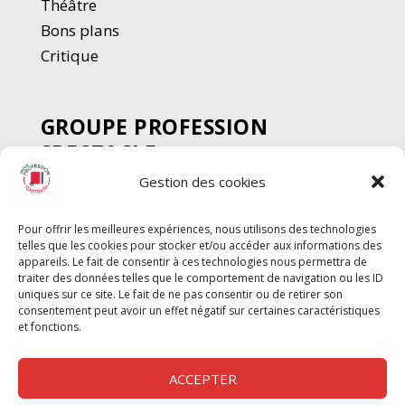
Thé
â
tre
Bons plans
Critique
GROUPE PROFESSION
SPECTACLE
Gestion des cookies
Chèque Intermittents
Henotes
Pour offrir les meilleures expériences, nous utilisons des technologies
Chèque Compta
telles que les cookies pour stocker et/ou accéder aux informations des
Chèque Emploi Spectacle
appareils. Le fait de consentir à ces technologies nous permettra de
traiter des données telles que le comportement de navigation ou les ID
G-Pods
uniques sur ce site. Le fait de ne pas consentir ou de retirer son
consentement peut avoir un effet négatif sur certaines caractéristiques
Profession Audio-visuel
Suivre
Suivre
et fonctions.
Le Cahier Pro
ACCEPTER