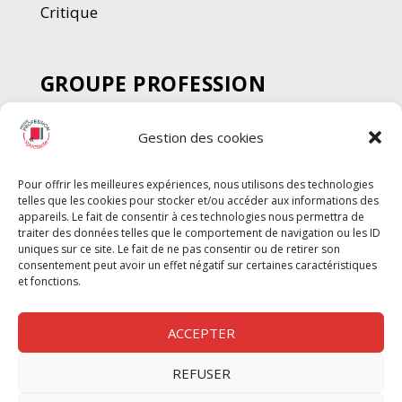
Critique
GROUPE PROFESSION
SPECTACLE
Gestion des cookies
Chèque Intermittents
Henotes
Pour offrir les meilleures expériences, nous utilisons des technologies
Chèque Compta
telles que les cookies pour stocker et/ou accéder aux informations des
Chèque Emploi Spectacle
appareils. Le fait de consentir à ces technologies nous permettra de
traiter des données telles que le comportement de navigation ou les ID
G-Pods
uniques sur ce site. Le fait de ne pas consentir ou de retirer son
consentement peut avoir un effet négatif sur certaines caractéristiques
Profession Audio-visuel
Suivre
Suivre
et fonctions.
Le Cahier Pro
ACCEPTER
REFUSER