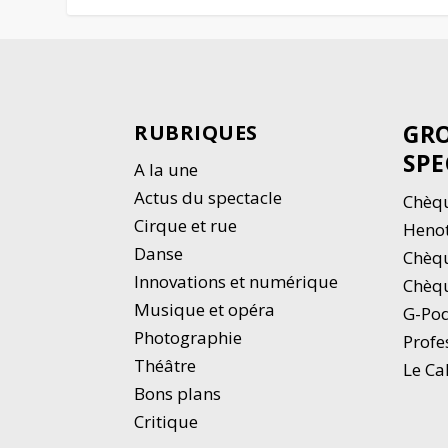
GRO
RUBRIQUES
SPE
A la une
Actus du spectacle
Chèqu
Cirque et rue
Heno
Danse
Chèq
Innovations et numérique
Chèqu
Musique et opéra
G-Po
Photographie
Profe
Thé
â
tre
Le Ca
Bons plans
Critique