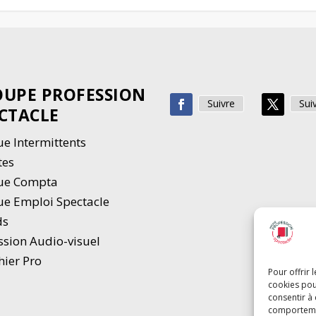
UPE PROFESSION
Suivre
Sui
CTACLE
e Intermittents
tes
ue Compta
e Emploi Spectacle
ds
ssion Audio-visuel
hier Pro
Pour offrir 
cookies pou
consentir à
comportement