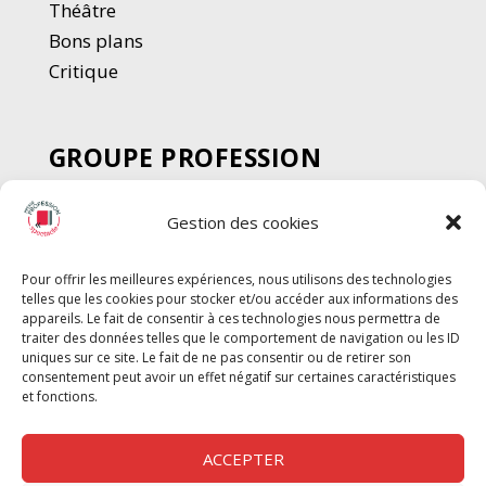
Thé
â
tre
Bons plans
Critique
GROUPE PROFESSION
SPECTACLE
Gestion des cookies
Chèque Intermittents
Henotes
Pour offrir les meilleures expériences, nous utilisons des technologies
Chèque Compta
telles que les cookies pour stocker et/ou accéder aux informations des
Chèque Emploi Spectacle
appareils. Le fait de consentir à ces technologies nous permettra de
traiter des données telles que le comportement de navigation ou les ID
G-Pods
uniques sur ce site. Le fait de ne pas consentir ou de retirer son
consentement peut avoir un effet négatif sur certaines caractéristiques
Profession Audio-visuel
Suivre
Suivre
et fonctions.
Le Cahier Pro
ACCEPTER