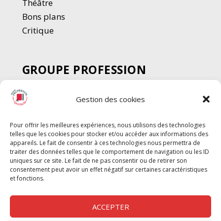
Thé
â
tre
Bons plans
Critique
GROUPE PROFESSION
SPECTACLE
Gestion des cookies
Chèque Intermittents
Henotes
Pour offrir les meilleures expériences, nous utilisons des technologies
Chèque Compta
telles que les cookies pour stocker et/ou accéder aux informations des
Chèque Emploi Spectacle
appareils. Le fait de consentir à ces technologies nous permettra de
traiter des données telles que le comportement de navigation ou les ID
G-Pods
uniques sur ce site. Le fait de ne pas consentir ou de retirer son
consentement peut avoir un effet négatif sur certaines caractéristiques
Profession Audio-visuel
Suivre
Suivre
et fonctions.
Le Cahier Pro
ACCEPTER