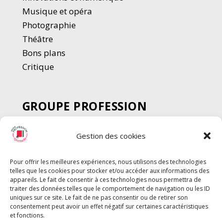
Musique et opéra
Photographie
Thé
â
tre
Bons plans
Critique
GROUPE PROFESSION
SPECTACLE
Gestion des cookies
Chèque Intermittents
Henotes
Pour offrir les meilleures expériences, nous utilisons des technologies
Chèque Compta
telles que les cookies pour stocker et/ou accéder aux informations des
Chèque Emploi Spectacle
appareils. Le fait de consentir à ces technologies nous permettra de
traiter des données telles que le comportement de navigation ou les ID
G-Pods
uniques sur ce site. Le fait de ne pas consentir ou de retirer son
consentement peut avoir un effet négatif sur certaines caractéristiques
Profession Audio-visuel
Suivre
Suivre
et fonctions.